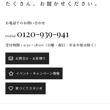
た
く
さ
ん
、
お
聞
か
せ
く
だ
さ
い
。
お電話でのお問い合わせ
0120-939-941
FreeDial
受付時間：9:30～18:00（日曜・祝日・年末年始は除く）
お問合せ・お見積り
イベント・キャンペーン情報
家づくりスタジオ