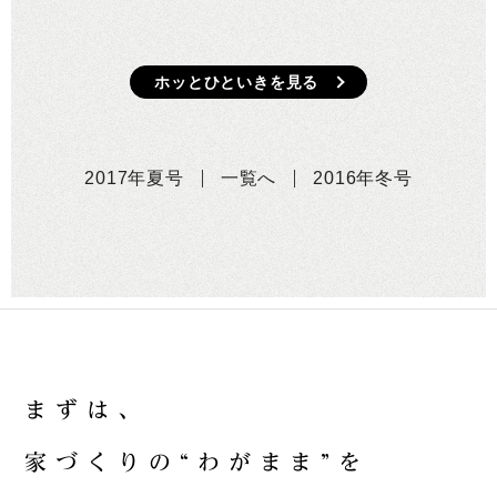
ホッとひといきを見る
2017年夏号
一覧へ
2016年冬号
ま
ず
は
、
家
づ
く
り
の
“
わ
が
ま
ま
”
を