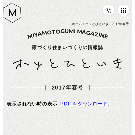
ホーム
ホッとひといき
2017年春号
G
M
I
U
M
O
T
A
O
G
M
A
A
Z
I
Y
N
I
M
E
家づくり住まいづくりの情報誌
2017年春号
表示されない時の表示
:
PDF をダウンロード
.