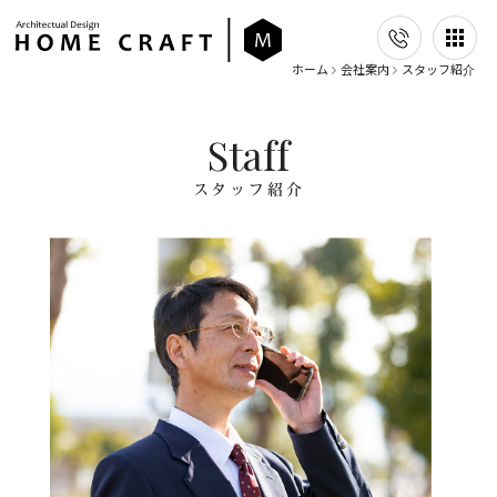
ホーム
会社案内
スタッフ紹介
S
t
a
f
f
ス
タ
ッ
フ
紹
介