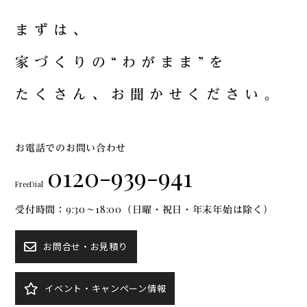
ま
ず
は
、
家
づ
く
り
の
“
わ
が
ま
ま
”
を
た
く
さ
ん
、
お
聞
か
せ
く
だ
さ
い
。
お電話でのお問い合わせ
0120-939-941
FreeDial
受付時間：9:30～18:00（日曜・祝日・年末年始は除く）
お問合せ・お見積り
イベント・キャンペーン情報