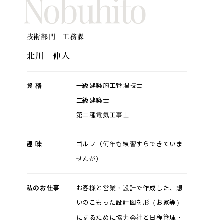
Nobuhito
技術部門 工務課
北川 伸人
資 格
一級建築施工管理技士
二級建築士
第二種電気工事士
趣 味
ゴルフ（何年も練習すらできていま
せんが）
私のお仕事
お客様と営業・設計で作成した、想
いのこもった設計図を形（お家等）
にするために協力会社と日程管理・