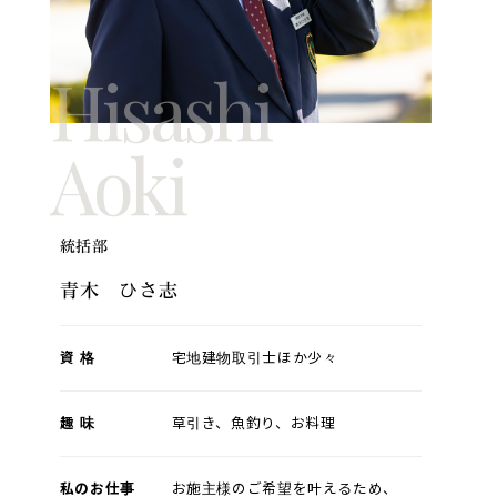
Hisashi
Aoki
統括部
青木 ひさ志
資 格
宅地建物取引士ほか少々
趣 味
草引き、魚釣り、お料理
私のお仕事
お施主様のご希望を叶えるため、