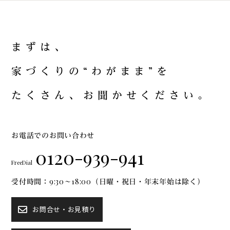
ま
ず
は
、
家
づ
く
り
の
“
わ
が
ま
ま
”
を
た
く
さ
ん
、
お
聞
か
せ
く
だ
さ
い
。
お電話でのお問い合わせ
0120-939-941
FreeDial
受付時間：9:30～18:00（日曜・祝日・年末年始は除く）
お問合せ・お見積り