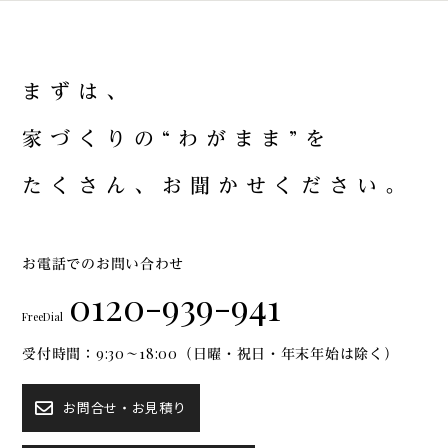
ま
ず
は
、
家
づ
く
り
の
“
わ
が
ま
ま
”
を
た
く
さ
ん
、
お
聞
か
せ
く
だ
さ
い
。
お電話でのお問い合わせ
0120-939-941
FreeDial
受付時間：9:30～18:00（日曜・祝日・年末年始は除く）
お問合せ・お見積り