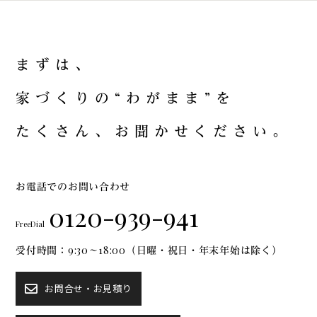
ま
ず
は
、
家
づ
く
り
の
“
わ
が
ま
ま
”
を
た
く
さ
ん
、
お
聞
か
せ
く
だ
さ
い
。
お電話でのお問い合わせ
0120-939-941
FreeDial
受付時間：9:30～18:00（日曜・祝日・年末年始は除く）
お問合せ・お見積り