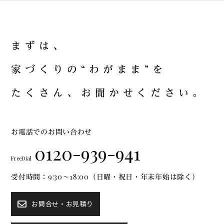
ま
ず
は
、
家
づ
く
り
の
“
わ
が
ま
ま
”
を
た
く
さ
ん
、
お
聞
か
せ
く
だ
さ
い
。
お電話でのお問い合わせ
0120-939-941
FreeDial
受付時間：9:30～18:00（日曜・祝日・年末年始は除く）
お問合せ・お見積り