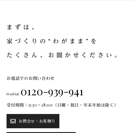
ま
ず
は
、
家
づ
く
り
の
“
わ
が
ま
ま
”
を
た
く
さ
ん
、
お
聞
か
せ
く
だ
さ
い
。
お電話でのお問い合わせ
0120-939-941
FreeDial
受付時間：9:30～18:00（日曜・祝日・年末年始は除く）
お問合せ・お見積り