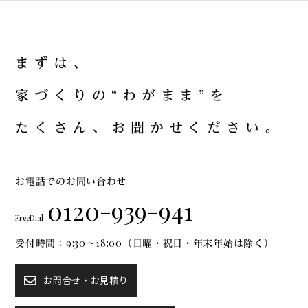
ま
ず
は
、
家
づ
く
り
の
“
わ
が
ま
ま
”
を
た
く
さ
ん
、
お
聞
か
せ
く
だ
さ
い
。
お電話でのお問い合わせ
0120-939-941
FreeDial
受付時間：9:30～18:00（日曜・祝日・年末年始は除く）
お問合せ・お見積り