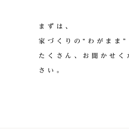
HOME CRA
ま
ず
は
、
家
づ
く
り
の
“
わ
が
ま
ま
”
た
く
さ
ん
、
お
聞
か
せ
く
さ
い
。