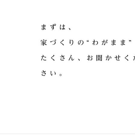
HOME CRA
ま
ず
は
、
家
づ
く
り
の
“
わ
が
ま
ま
”
た
く
さ
ん
、
お
聞
か
せ
く
さ
い
。