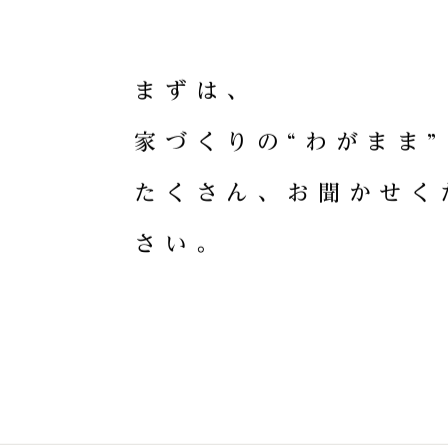
HOME CRA
ま
ず
は
、
家
づ
く
り
の
“
わ
が
ま
ま
”
た
く
さ
ん
、
お
聞
か
せ
く
さ
い
。