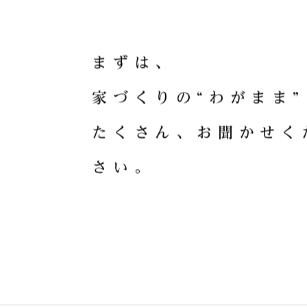
HOME CRA
ま
ず
は
、
家
づ
く
り
の
“
わ
が
ま
ま
”
た
く
さ
ん
、
お
聞
か
せ
く
さ
い
。