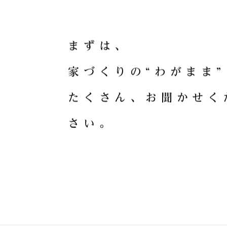
HOME CRA
ま
ず
は
、
家
づ
く
り
の
“
わ
が
ま
ま
”
た
く
さ
ん
、
お
聞
か
せ
く
さ
い
。