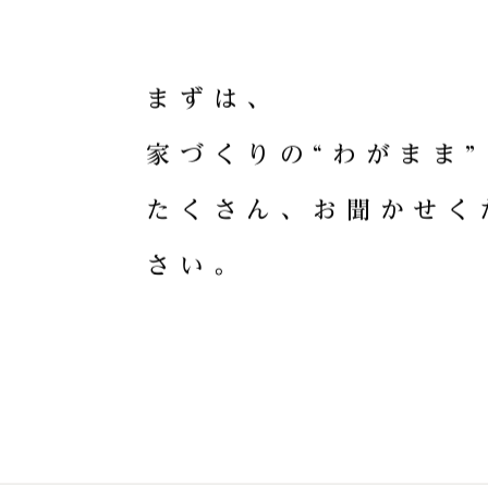
HOME CRA
ま
ず
は
、
家
づ
く
り
の
“
わ
が
ま
ま
”
た
く
さ
ん
、
お
聞
か
せ
く
さ
い
。