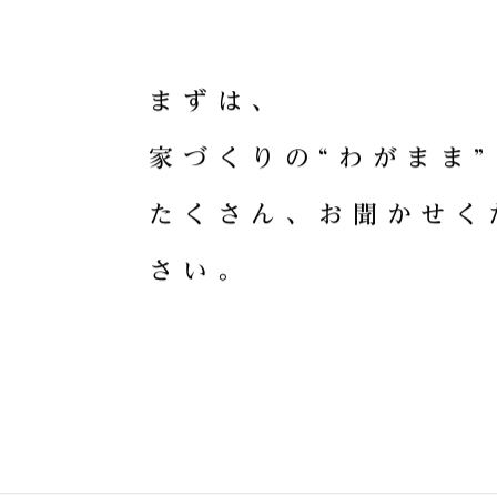
HOME CRA
ま
ず
は
、
家
づ
く
り
の
“
わ
が
ま
ま
”
た
く
さ
ん
、
お
聞
か
せ
く
さ
い
。