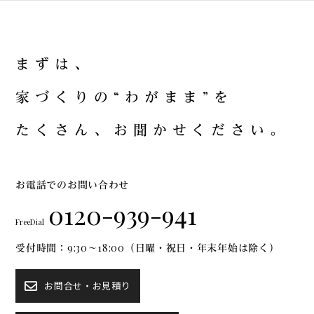
ま
ず
は
、
家
づ
く
り
の
“
わ
が
ま
ま
”
を
た
く
さ
ん
、
お
聞
か
せ
く
だ
さ
い
。
お電話でのお問い合わせ
0120-939-941
FreeDial
受付時間：9:30～18:00（日曜・祝日・年末年始は除く）
お問合せ・お見積り