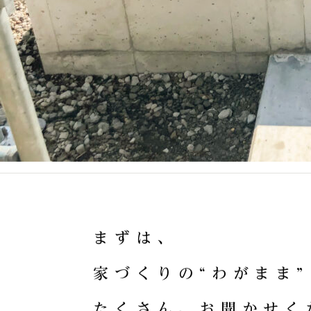
ま
ず
は
、
家
づ
く
り
の
“
わ
が
ま
ま
”