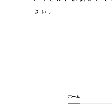
た
く
さ
ん
、
お
聞
か
せ
く
さ
い
。
ホーム