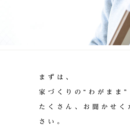
ま
ず
は
、
家
づ
く
り
の
“
わ
が
ま
ま
”
た
く
さ
ん
、
お
聞
か
せ
く
さ
い
。