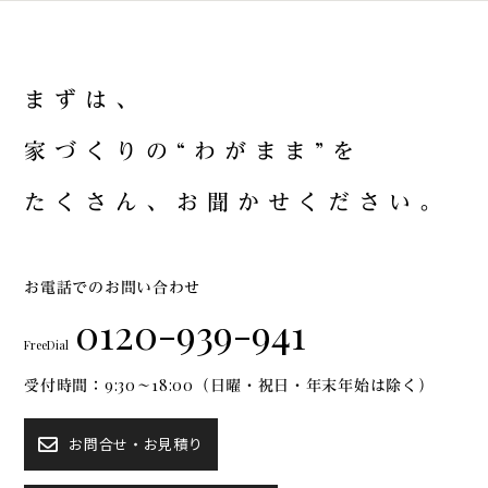
ま
ず
は
、
家
づ
く
り
の
“
わ
が
ま
ま
”
を
た
く
さ
ん
、
お
聞
か
せ
く
だ
さ
い
。
お電話でのお問い合わせ
0120-939-941
FreeDial
受付時間：9:30～18:00（日曜・祝日・年末年始は除く）
お問合せ・お見積り