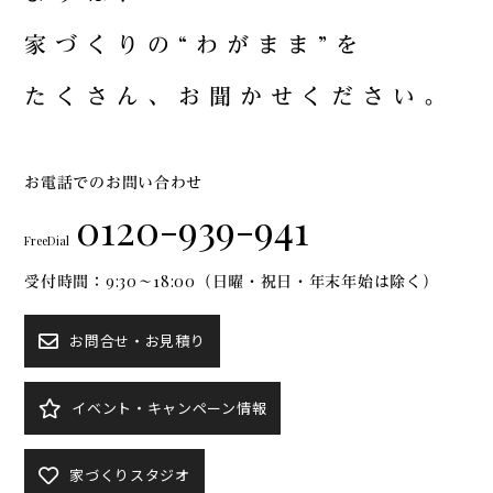
家
づ
く
り
の
“
わ
が
ま
ま
”
を
た
く
さ
ん
、
お
聞
か
せ
く
だ
さ
い
。
お電話でのお問い合わせ
0120-939-941
FreeDial
受付時間：9:30～18:00（日曜・祝日・年末年始は除く）
お問合せ・お見積り
イベント・キャンペーン情報
家づくりスタジオ