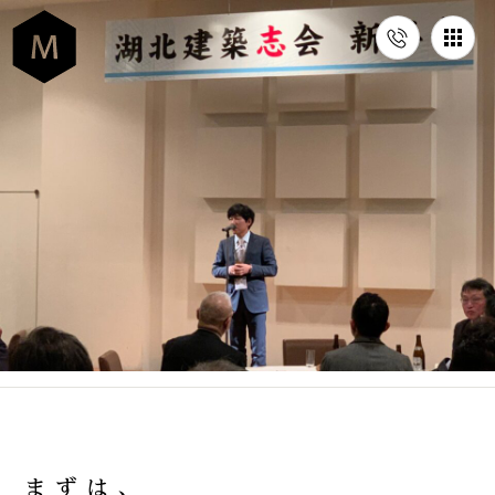
ま
ず
は
、