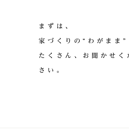
HOME CRA
ま
ず
は
、
家
づ
く
り
の
“
わ
が
ま
ま
”
た
く
さ
ん
、
お
聞
か
せ
く
さ
い
。